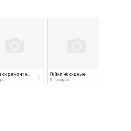
Вставки ремонтные
Гайки накидные
ара
8 товаров
6 товаров