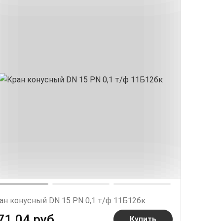
ан конусный DN 15 PN 0,1 т/ф 11Б12бк
71.04 руб.
Купить