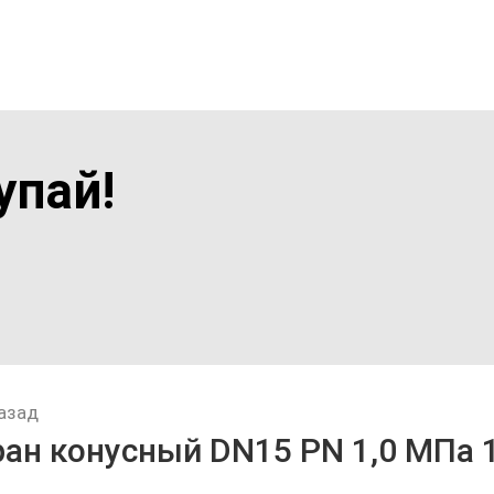
упай!
азад
ран конусный DN15 PN 1,0 МПа 