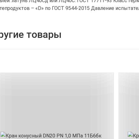
алей: латунь ЛЦ40Сд или ЛЦ40С. ГОСТ 17711-93 Класс герм
тепродуктов – «D» по ГОСТ 9544-2015 Давление испытатель
ругие товары