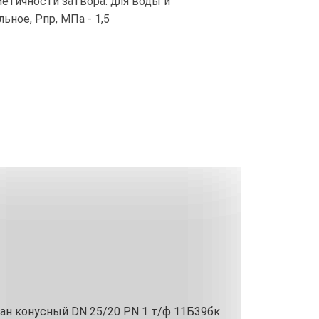
етичности затвора: для воды и
ное, Pпр, МПа - 1,5