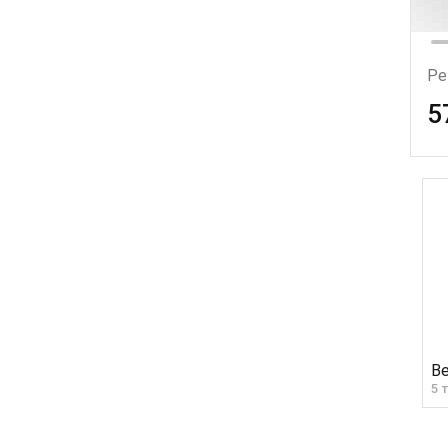
Ре
5
Ве
5 